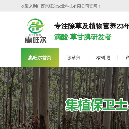
欢迎来到广西惠旺尔农业科技有限公司官网！
专注除草及植物营养23
滴酸·草甘膦研发者
惠旺尔首页
除草剂
桉树肥