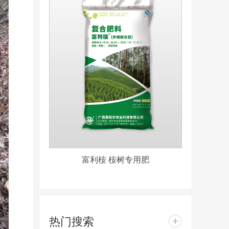
富利桉 桉树专用肥
热门搜索
+