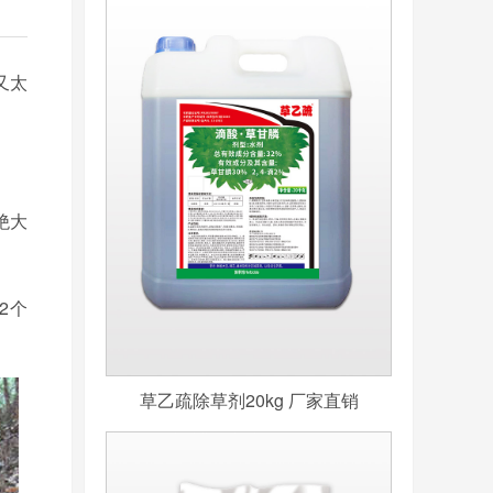
又太
绝大
2个
草乙疏除草剂20kg 厂家直销