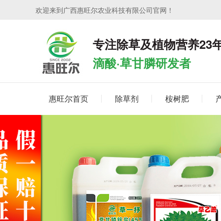
欢迎来到广西惠旺尔农业科技有限公司官网！
专注除草及植物营养23
滴酸·草甘膦研发者
惠旺尔首页
除草剂
桉树肥