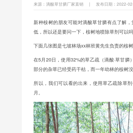
来源：滴酸草甘膦厂家直销
|
发布日期：2022-02-
新种桉树的朋友可能对滴酸草甘膦有点了解，
低，所以还是要问一下，
桉树地喷除草剂可以
下面几张图是七坡林场xx林班黄先生负责的桉
在5月20日，使用32%的草乙疏（滴酸·草甘
部分的杂草已经受药干枯，而一年幼林的桉树
所以，我们可以看的出来，使用草乙疏除草剂
月。