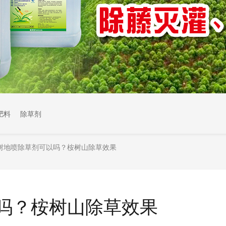
肥料
除草剂
树地喷除草剂可以吗？桉树山除草效果
吗？桉树山除草效果