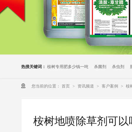
热搜关键词：
桉树专用肥多少钱一吨
杀菌剂
杀虫剂
您当前的位置：
首页
资讯频道
客户案例
桉
>
>
>
桉树地喷除草剂可以