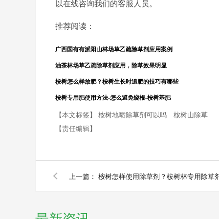
以在线咨询我们的客服人员。
推荐阅读：
广西国有有派阳山林场草乙疏除草剂应用案例
油茶林场草乙疏除草剂应用，除草效果明显
桉树怎么样放肥？桉树生长时追肥的技巧有哪些
桉树专用肥使用方法-怎么避免烧根-桉树基肥
【本文标签】
桉树地喷除草剂可以吗
桉树山除草
【责任编辑】
上一篇：
桉树怎样使用除草剂？桉树林专用除草
最新资讯