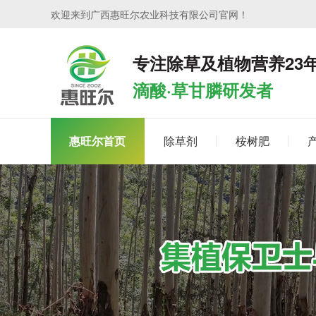
欢迎来到广西惠旺尔农业科技有限公司官网！
专注除草及植物营养23
滴酸·草甘膦研发者
惠旺尔首页
除草剂
桉树肥